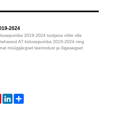
Live
019-2024
ütusepumba 2019-2024 tootjana võite olla
ie tehasest A7 kütusepumba 2019-2024 ning
mat müügijärgset teenindust ja õigeaegset
tsApp
Pinterest
LinkedIn
Share