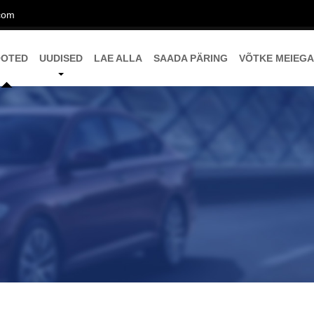
com
OOTED
UUDISED
LAE ALLA
SAADA PÄRING
VÕTKE MEIEGA