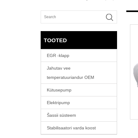
TOOTED
EGR -klapp
Jahutav vee
temperatuuriandur OEM
Kütusepump
Elektripump
Šassii süsteem
Stabilisaatori varda koost