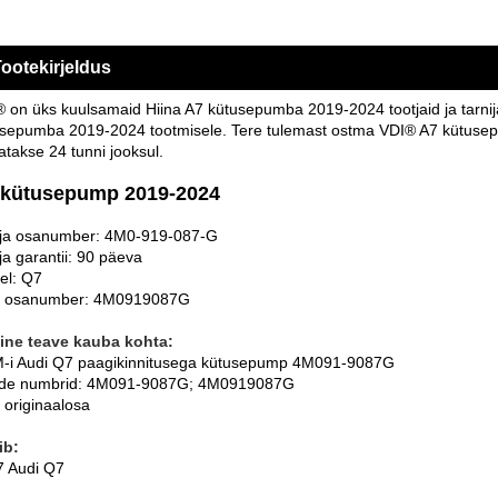
ootekirjeldus
 on üks kuulsamaid Hiina A7 kütusepumba 2019-2024 tootjaid ja tarnij
sepumba 2019-2024 tootmisele. Tere tulemast ostma VDI® A7 kütusepu
atakse 24 tunni jooksul.
 kütusepump 2019-2024
tja osanumber: 4M0-919-087-G
ja garantii: 90 päeva
el: Q7
 osanumber: 4M0919087G
ine teave kauba kohta:
-i Audi Q7 paagikinnitusega kütusepump 4M091-9087G
de numbrid: 4M091-9087G; 4M0919087G
 originaalosa
ib:
7 Audi Q7