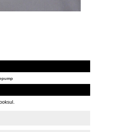
sepump
ooksul.