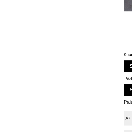
Kuum
S
Vo
S
Palu