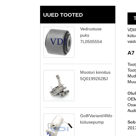
UUED TOOTED
T
Vedrustuse
VDI®
puks
kütu
vast
7L0505554
A7
Too
Toot
Mootori kinnitus
Mud
5Q0199262BJ
Muu
Olul
OEM
Osa
Audi
Golf/Variant/4Motion
Sob
kütusepump
201