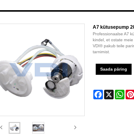
A7 kütusepump 2
Professionaalse A7 k
kindel, et ostate me
VDI® pakub teile pari
tarnimist.
Saada päring
Facebook
X
Wha