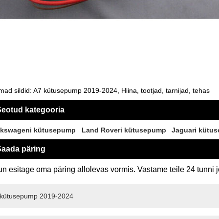
ad sildid: A7 kütusepump 2019-2024, Hiina, tootjad, tarnijad, tehas
eotud kategooria
lkswageni kütusepump
Land Roveri kütusepump
Jaguari kütu
aada päring
n esitage oma päring allolevas vormis. Vastame teile 24 tunni j