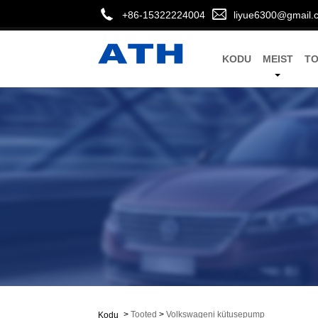
+86-15322224004
liyue6300@gmail.
KODU
MEIST
T
>
Tooted
>
Volkswageni kütusepump
Kodu