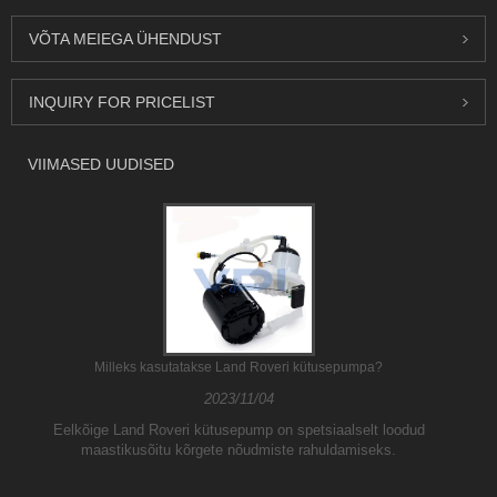
VÕTA MEIEGA ÜHENDUST
INQUIRY FOR PRICELIST
VIIMASED UUDISED
Milleks kasutatakse Land Roveri kütusepumpa?
2023/11/04
Eelkõige Land Roveri kütusepump on spetsiaalselt loodud
maastikusõitu kõrgete nõudmiste rahuldamiseks.