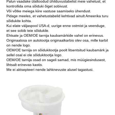
Palun vaadake ülaltoodud ühilduvustabelist meie vahetust, et
kontrollida oma sõiduki õiget sobivust.
Või võtke meiega kiire vastuse saamiseks ühendust.
Pidage meeles, et vahetustabelid kehtivad ainult Ameerika turu
sõidukite kohta.
Kui elate väljaspool USA-d, uurige enne ostmist ja veenduge,
et see sobib teie sõidukile.
Ehtsate ja OEM/OE tarnija kaubamärkide vahel on erinevus.
Originaalosa on autotootja originaalkarbis olev osa, mille karbil
on nende logo.
OEM/OE tarnija on sõidukitootja poolt litsentsitud kaubamärk ja
sellel osal ei ole sõidukitootja logo.
OEM/OE tarnija osad on sageli samad, mis müügiesindusest,
lihtsalt erinevas kastis.
Me ei aktsepteeri nende lahknevuste alusel tagastusi.