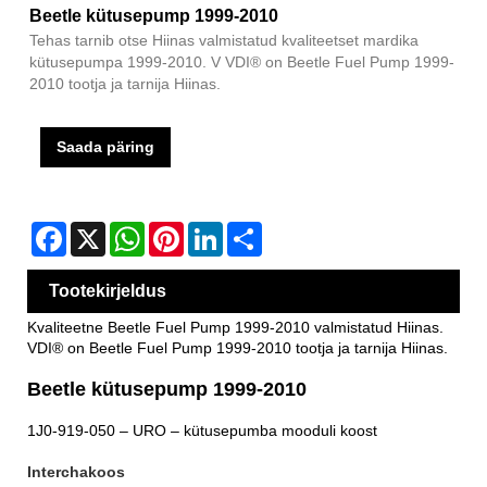
Beetle kütusepump 1999-2010
Tehas tarnib otse Hiinas valmistatud kvaliteetset mardika
kütusepumpa 1999-2010. V VDI® on Beetle Fuel Pump 1999-
2010 tootja ja tarnija Hiinas.
Saada päring
Facebook
X
WhatsApp
Pinterest
LinkedIn
Share
Tootekirjeldus
Kvaliteetne Beetle Fuel Pump 1999-2010 valmistatud Hiinas.
VDI® on Beetle Fuel Pump 1999-2010 tootja ja tarnija Hiinas.
Beetle kütusepump 1999-2010
1J0-919-050 – URO – kütusepumba mooduli koost
Intercha
koos