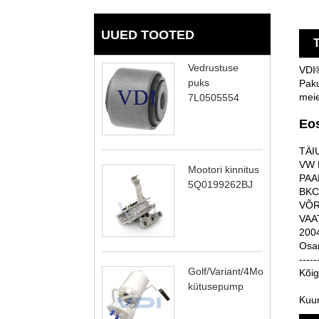
UUED TOOTED
T
Vedrustuse
VDI®
puks
Paku
meie
7L0505554
Eo
TÄI
VW 
Mootori kinnitus
PAA
5Q0199262BJ
BKC
VÕR
VAA
200
Osa
-----
Golf/Variant/4Motion
Kõig
kütusepump
Kuum