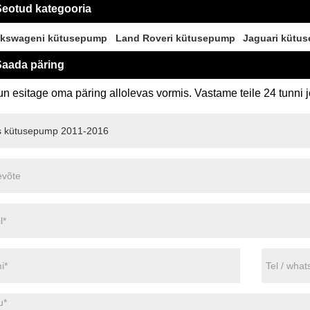
eotud kategooria
lkswageni kütusepump
Land Roveri kütusepump
Jaguari kütu
aada päring
n esitage oma päring allolevas vormis. Vastame teile 24 tunni j