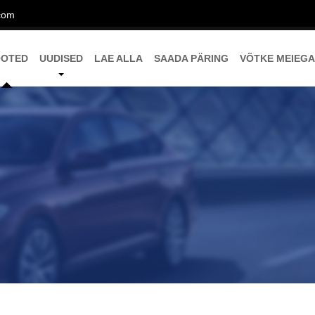
com
OOTED
UUDISED
LAE ALLA
SAADA PÄRING
VÕTKE MEIEGA