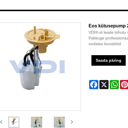
Eos kütusepump 
VDI®-st leiate tohut
Pakkuge professionaal
oodates koostööd.
Saada päring
Facebook
X
Wha