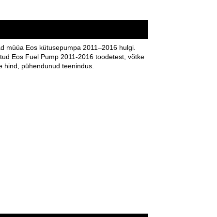
ivad müüa Eos kütusepumpa 2011–2016 hulgi.
tatud Eos Fuel Pump 2011-2016 toodetest, võtke
use hind, pühendunud teenindus.