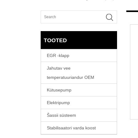
TOOTED
EGR -klapp
Jahutav vee
temperatuuriandur OEM
Kütusepump
Elektripump
Šassii süsteem
Stabilisaatori varda koost