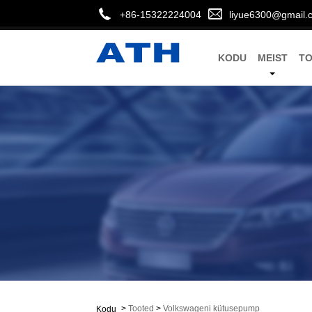
+86-15322224004
liyue6300@gmail.
KODU
MEIST
T
>
Tooted
>
Volkswageni kütusepump
Kodu