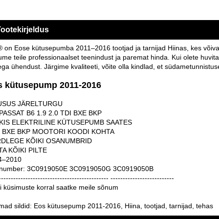
ootekirjeldus
 on Eose kütusepumba 2011–2016 tootjad ja tarnijad Hiinas, kes võ
me teile professionaalset teenindust ja paremat hinda. Kui olete huvi
ga ühendust. Järgime kvaliteeti, võite olla kindlad, et südametunnist
s kütusepump 2011-2016
USUS JÄRELTURGU
PASSAT B6 1.9 2.0 TDI BXE BKP
KIS ELEKTRILINE KÜTUSEPUMB SAATES
 BXE BKP MOOTORI KOODI KOHTA
DLEGE KÕIKI OSANUMBRID
TA KÕIKI PILTE
4–2010
number: 3C0919050E 3C0919050G 3C0919050B
--------------------------------------------- --------------------------
i küsimuste korral saatke meile sõnum
ad sildid: Eos kütusepump 2011-2016, Hiina, tootjad, tarnijad, tehas