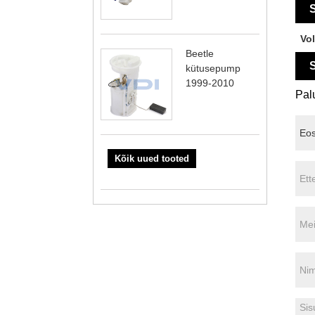
S
Vo
Beetle
S
kütusepump
1999-2010
Palu
Kõik uued tooted