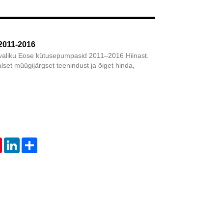
Live
2011-2016
u valiku Eose kütusepumpasid 2011–2016 Hiinast.
set müügijärgset teenindust ja õiget hinda,
tsApp
Pinterest
LinkedIn
Share