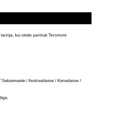
rnija, kui otsite parimat Teromont
 Saksamaale / Austraaliasse / Kanadasse /
diga.