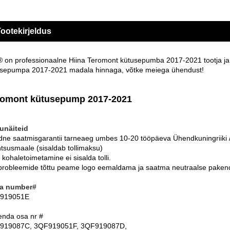
ootekirjeldus
 on professionaalne Hiina Teromont kütusepumba 2017-2021 tootja ja ta
sepumpa 2017-2021 madala hinnaga, võtke meiega ühendust!
romont kütusepump 2017-2021
unäiteid
ne saatmisgarantii tarneaeg umbes 10-20 tööpäeva Ühendkuningriiki /
tsusmaale (sisaldab tollimaksu)
e kohaletoimetamine ei sisalda tolli.
iprobleemide tõttu peame logo eemaldama ja saatma neutraalse paken
a number#
919051E
nda osa nr #
919087C, 3QF919051F, 3QF919087D,