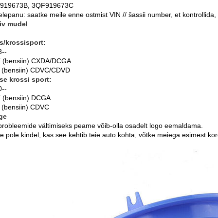
919673B, 3QF919673C
lepanu: saatke meile enne ostmist VIN // šassii number, et kontrollida,
iv mudel
s/krossisport:
--
T (bensiin) CXDA/DCGA
l (bensiin) CDVC/CDVD
se krossi sport:
--
 (bensiin) DCGA
l (bensiin) CDVC
ge
iprobleemide vältimiseks peame võib-olla osadelt logo eemaldama.
te pole kindel, kas see kehtib teie auto kohta, võtke meiega esimest ko