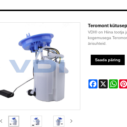
Teromont kütuse
VDI® on Hiina tootja j
kogemusega Teromont
ärisuhteid.
Saada päring
Facebook
X
Wha