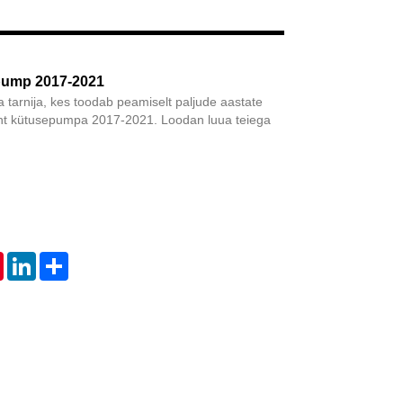
Live
pump 2017-2021
a tarnija, kes toodab peamiselt paljude aastate
 kütusepumpa 2017-2021. Loodan luua teiega
tsApp
Pinterest
LinkedIn
Share