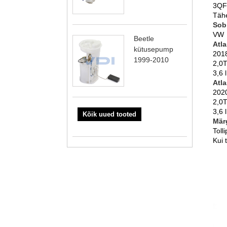
3QF
Tähe
Sob
VW
Beetle
Atla
kütusepump
2018
1999-2010
2,0
3,6 
Atla
2020
2,0T
3,6 
Kõik uued tooted
Mär
Toll
Kui 