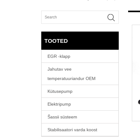
TOOTED
EGR -klapp
Jahutav vee
temperatuuriandur OEM
Kütusepump
Elektripump
Šassii süsteem
Stabilisaatori varda koost