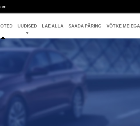
com
OOTED
UUDISED
LAE ALLA
SAADA PÄRING
VÕTKE MEIEGA