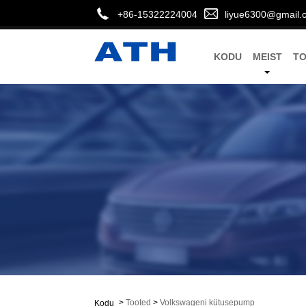
+86-15322224004
liyue6300@gmail.
KODU
MEIST
T
>
Tooted
>
Volkswageni kütusepump
Kodu