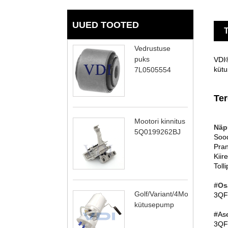
UUED TOOTED
T
Vedrustuse
puks
VDI®
kütu
7L0505554
Te
Mootori kinnitus
Näp
5Q0199262BJ
Sood
Pran
Kiir
Toll
#Os
Golf/Variant/4Motion
3QF
kütusepump
#Ase
3QF